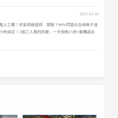
2025-03-26
萬人工費！井架焊縫虛焊、開裂？90%問題出在倒角不達
小時搞定！2個工人累到扶腰，一天倒角15米1臺機器自