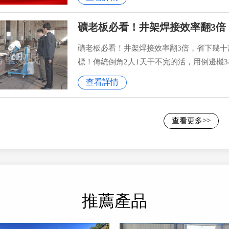
礦老板必看！井架焊接效率翻3倍
礦老板必看！井架焊接效率翻3倍，省下幾十
標！傳統倒角2人1天干不完的活，用倒邊機3
查看詳情
查看更多>>
推薦產品