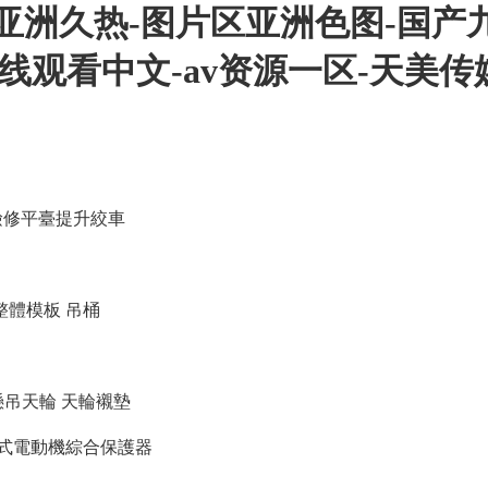
亚洲久热-图片区亚洲色图-国产
在线观看中文-av资源一区-天美
檢修平臺提升絞車
整體模板
吊桶
懸吊天輪
天輪襯墊
數字式電動機綜合保護器