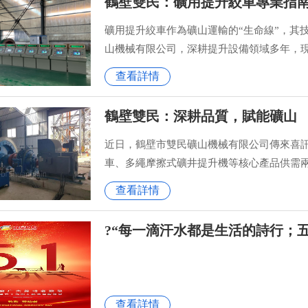
鶴壁雙民：礦用提升絞車專業指
礦用提升絞車作為礦山運輸的“生命線”，其
山機械有限公司，深耕提升設備領域多年，
查看詳情
鶴壁雙民：深耕品質，賦能礦山
近日，鶴壁市雙民礦山機械有限公司傳來喜
車、多繩摩擦式礦井提升機等核心產品供需
實力踐行“守護礦山安全、助力高效生產”的
查看詳情
認可度。
?“每一滴汗水都是生活的詩行；
查看詳情