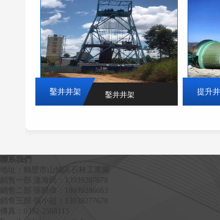
鑿井井架
提升
鑿井井架
查看更多>>
聯系我們
地址：鶴壁市山城區石林工業園
銷售一部 溫海民：13939207678
銷售二部 張曉偉：18939286663
銷售三部 張小超：13939277678
傳真：0392-2568115