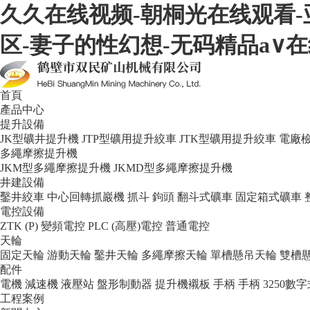
久久在线视频-朝桐光在线观看-
区-妻子的性幻想-无码精品a∨
首頁
產品中心
提升設備
JK型礦井提升機
JTP型礦用提升絞車
JTK型礦用提升絞車
電廠
多繩摩擦提升機
JKM型多繩摩擦提升機
JKMD型多繩摩擦提升機
井建設備
鑿井絞車
中心回轉抓巖機
抓斗
鉤頭
翻斗式礦車
固定箱式礦車
電控設備
ZTK (P) 變頻電控
PLC (高壓)電控
普通電控
天輪
固定天輪
游動天輪
鑿井天輪
多繩摩擦天輪
單槽懸吊天輪
雙槽
配件
電機
減速機
液壓站
盤形制動器
提升機襯板
手柄
手柄
3250
工程案例