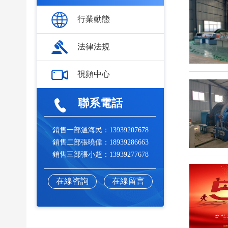
行業動態
法律法規
視頻中心
聯系電話
銷售一部溫海民：13939207678
銷售二部張曉偉：18939286663
銷售三部張小超：13939277678
在線咨詢
在線留言