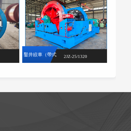
鑿井絞車（帶式
2JZ-25/1320
剎車）
查看更多>>